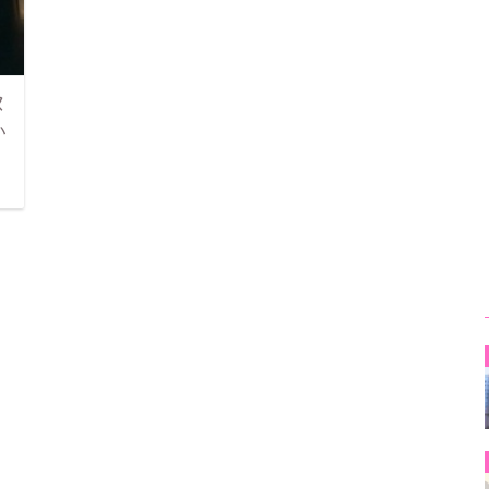
ヌ
い
日