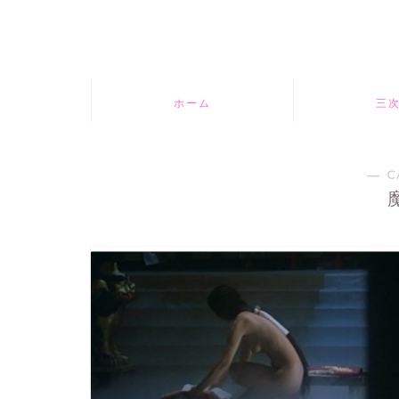
ホーム
三
― C