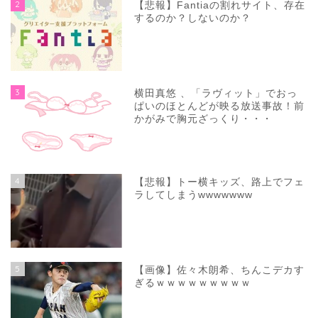
2
【悲報】Fantiaの割れサイト、存在
するのか？しないのか？
3
横田真悠 、「ラヴィット」でおっ
ぱいのほとんどが映る放送事故！前
かがみで胸元ざっくり・・・
4
【悲報】トー横キッズ、路上でフェ
ラしてしまうwwwwwww
5
【画像】佐々木朗希、ちんこデカす
ぎるｗｗｗｗｗｗｗｗｗ