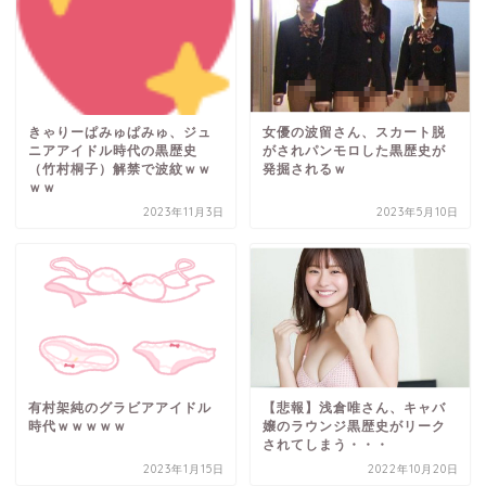
きゃりーぱみゅぱみゅ、ジュ
女優の波留さん、スカート脱
ニアアイドル時代の黒歴史
がされパンモロした黒歴史が
（竹村桐子）解禁で波紋ｗｗ
発掘されるｗ
ｗｗ
2023年11月3日
2023年5月10日
有村架純のグラビアアイドル
【悲報】浅倉唯さん、キャバ
時代ｗｗｗｗｗ
嬢のラウンジ黒歴史がリーク
されてしまう・・・
2023年1月15日
2022年10月20日