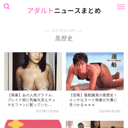
― CATEGORY ―
黒歴史
【画像】あの人気グラドル、
【悲報】蓮舫議員の黒歴史！
ブレイク前に乳輪丸見えチェ
エッチなヌード画像が大量に
キをファンに配っていた…
見つかるｗｗｗ
2025年12月18日
2024年6月10日