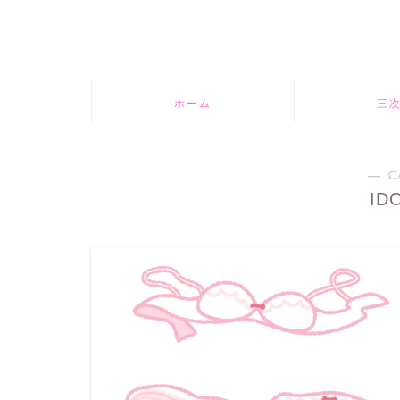
ホーム
三
― C
ID