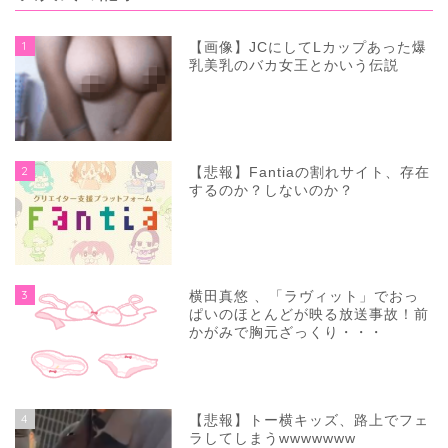
1
【画像】JCにしてLカップあった爆
乳美乳のバカ女王とかいう伝説
2
【悲報】Fantiaの割れサイト、存在
するのか？しないのか？
3
横田真悠 、「ラヴィット」でおっ
ぱいのほとんどが映る放送事故！前
かがみで胸元ざっくり・・・
4
【悲報】トー横キッズ、路上でフェ
ラしてしまうwwwwwww