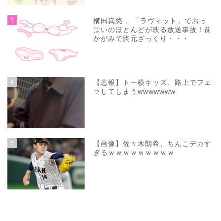
3
横田真悠 、「ラヴィット」でおっ
ぱいのほとんどが映る放送事故！前
かがみで胸元ざっくり・・・
4
【悲報】トー横キッズ、路上でフェ
ラしてしまうwwwwwww
5
【画像】佐々木朗希、ちんこデカす
ぎるｗｗｗｗｗｗｗｗｗ