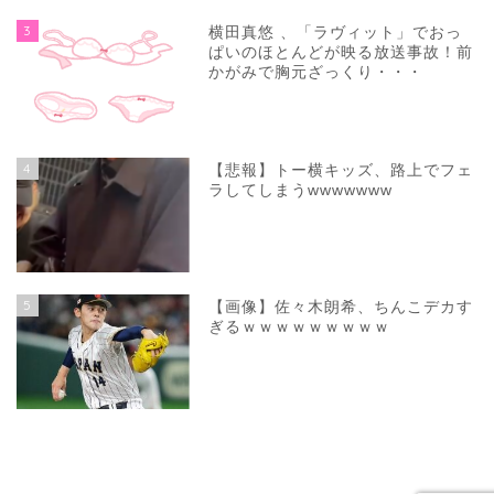
3
横田真悠 、「ラヴィット」でおっ
ぱいのほとんどが映る放送事故！前
かがみで胸元ざっくり・・・
4
【悲報】トー横キッズ、路上でフェ
ラしてしまうwwwwwww
5
【画像】佐々木朗希、ちんこデカす
ぎるｗｗｗｗｗｗｗｗｗ